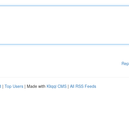
Rep
d
|
Top Users
| Made with
Kliqqi CMS
|
All RSS Feeds