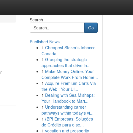
Search
Go
Published News
1
Cheapest Stoker's tobacco
Canada
1
Grasping the strategic
approaches that drive in...
1
Make Money Online: Your
r
Complete Work From Home...
1
Acquire Premium Carts Via
the Web : Your Ul...
1
Dealing with Sea Mishaps:
Your Handbook to Mari...
1
Understanding career
pathways within today's vi...
1
{BPI Empresas: Soluções
de Crédito para o se...
1
vocation and prosperity