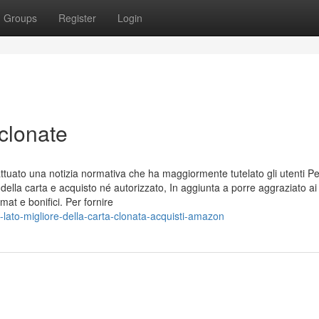
Groups
Register
Login
 clonate
tuato una notizia normativa che ha maggiormente tutelato gli utenti Pe
ella carta e acquisto né autorizzato, In aggiunta a porre aggraziato ai
at e bonifici. Per fornire
lato-migliore-della-carta-clonata-acquisti-amazon