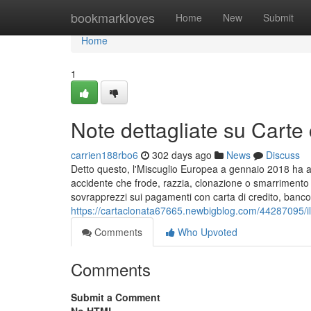
Home
bookmarkloves
Home
New
Submit
Home
1
Note dettagliate su Carte
carrien188rbo6
302 days ago
News
Discuss
Detto questo, l'Miscuglio Europea a gennaio 2018 ha at
accidente che frode, razzia, clonazione o smarrimento d
sovrapprezzi sui pagamenti con carta di credito, bancom
https://cartaclonata67665.newbigblog.com/44287095/il-
Comments
Who Upvoted
Comments
Submit a Comment