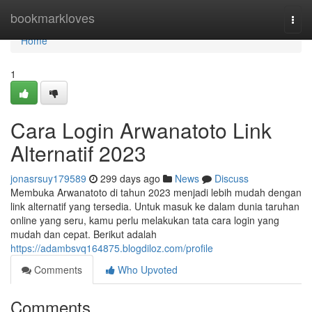
Home
bookmarkloves
Togg
navi
Home
1
Cara Login Arwanatoto Link
Alternatif 2023
jonasrsuy179589
299 days ago
News
Discuss
Membuka Arwanatoto di tahun 2023 menjadi lebih mudah dengan
link alternatif yang tersedia. Untuk masuk ke dalam dunia taruhan
online yang seru, kamu perlu melakukan tata cara login yang
mudah dan cepat. Berikut adalah
https://adambsvq164875.blogdiloz.com/profile
Comments
Who Upvoted
Comments