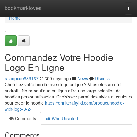
Home
bookmarkloves
Togg
navi
Home
1
Commandez Votre Hoodie
Logo En Ligne
rajanpxee689167
300 days ago
News
Discuss
Cherchez votre hoodie avec logo unique ? Vous êtes au droit
endroit ! Notre boutique en ligne offre une large selection de
hoodies personnalisables. Choisissez parmi des styles et couleurs
pour créer le hoodie
https://drinkcraftyltd.com/product/hoodie-
with-logo-8-2/
Comments
Who Upvoted
Comments