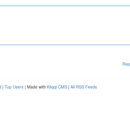
Rep
d
|
Top Users
| Made with
Kliqqi CMS
|
All RSS Feeds