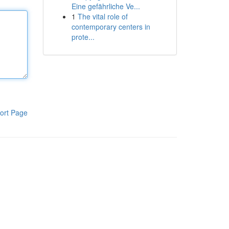
Eine gefährliche Ve...
1
The vital role of
contemporary centers in
prote...
ort Page