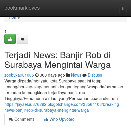
Home
bookmarkloves
Togg
navi
Home
1
Terjadi News: Banjir Rob di
Surabaya Mengintai Warga
zoebyxa981085
300 days ago
News
Discuss
Warga di/pada/menyatu kota Surabaya saat ini tetap
tenang/bersiap-siap/menanti dengan tegang/waspada/perhatian
terhadap kemungkinan terjadinya banjir rob.
Tingginya/Fenomena air laut yang/Perubahan cuaca ekstrem
https://jayaeluu376292.blogofchange.com/38564103/breaking-
news-banjir-rob-di-surabaya-mengintai-warga
Comments
Who Upvoted