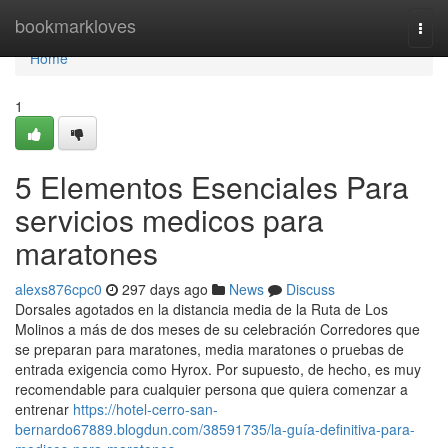
Home
bookmarkloves
Togg
navi
Home
1
5 Elementos Esenciales Para
servicios medicos para
maratones
alexs876cpc0
297 days ago
News
Discuss
Dorsales agotados en la distancia media de la Ruta de Los
Molinos a más de dos meses de su celebración Corredores que
se preparan para maratones, media maratones o pruebas de
entrada exigencia como Hyrox. Por supuesto, de hecho, es muy
recomendable para cualquier persona que quiera comenzar a
entrenar
https://hotel-cerro-san-
bernardo67889.blogdun.com/38591735/la-guía-definitiva-para-