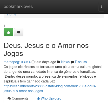
Home
bookmarkloves
Togg
navi
Home
1
Deus, Jesus e o Amor nos
Jogos
marcepeg103014
295 days ago
News
Discuss
Os jogos eletrônicos se tornaram uma plataforma cultural global,
abrangendo uma variedade imensa de gêneros e temáticas.
{Dentro desse mundo, a presença de elementos religiosos e
espirituais tem ganhado cada vez
https://caoimhebrdt526885.estate-blog.com/36817361/deus-
jesus-e-o-amor-nos-jogos
Comments
Who Upvoted