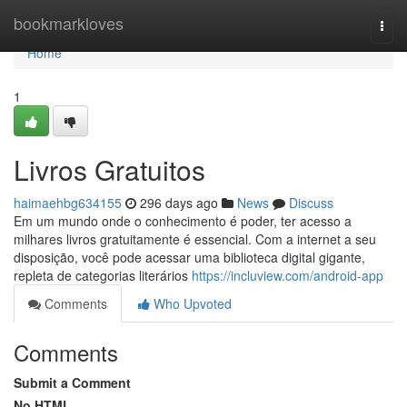
Home
bookmarkloves
Togg
navi
Home
1
Livros Gratuitos
haimaehbg634155
296 days ago
News
Discuss
Em um mundo onde o conhecimento é poder, ter acesso a
milhares livros gratuitamente é essencial. Com a internet a seu
disposição, você pode acessar uma biblioteca digital gigante,
repleta de categorias literários
https://incluview.com/android-app
Comments
Who Upvoted
Comments
Submit a Comment
No HTML