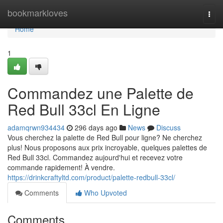
Home
bookmarkloves
Togg
navi
Home
1
Commandez une Palette de
Red Bull 33cl En Ligne
adamqrwn934434
296 days ago
News
Discuss
Vous cherchez la palette de Red Bull pour ligne? Ne cherchez
plus! Nous proposons aux prix incroyable, quelques palettes de
Red Bull 33cl. Commandez aujourd'hui et recevez votre
commande rapidement! À vendre.
https://drinkcraftyltd.com/product/palette-redbull-33cl/
Comments
Who Upvoted
Comments