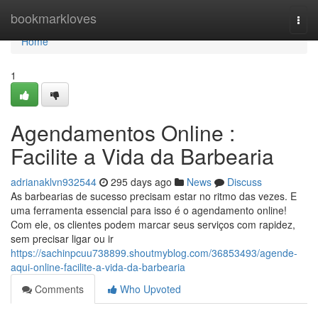
Home
bookmarkloves
Togg
navi
Home
1
Agendamentos Online :
Facilite a Vida da Barbearia
adrianaklvn932544
295 days ago
News
Discuss
As barbearias de sucesso precisam estar no ritmo das vezes. E
uma ferramenta essencial para isso é o agendamento online!
Com ele, os clientes podem marcar seus serviços com rapidez,
sem precisar ligar ou ir
https://sachinpcuu738899.shoutmyblog.com/36853493/agende-
aqui-online-facilite-a-vida-da-barbearia
Comments
Who Upvoted