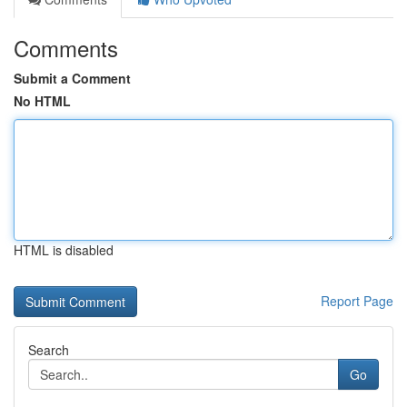
Comments
Submit a Comment
No HTML
HTML is disabled
Report Page
Search
Go