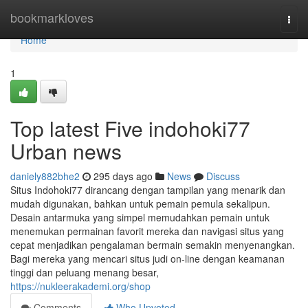
Home
bookmarkloves
Togg
navi
Home
1
Top latest Five indohoki77
Urban news
daniely882bhe2
295 days ago
News
Discuss
Situs Indohoki77 dirancang dengan tampilan yang menarik dan
mudah digunakan, bahkan untuk pemain pemula sekalipun.
Desain antarmuka yang simpel memudahkan pemain untuk
menemukan permainan favorit mereka dan navigasi situs yang
cepat menjadikan pengalaman bermain semakin menyenangkan.
Bagi mereka yang mencari situs judi on-line dengan keamanan
tinggi dan peluang menang besar,
https://nukleerakademi.org/shop
Comments
Who Upvoted