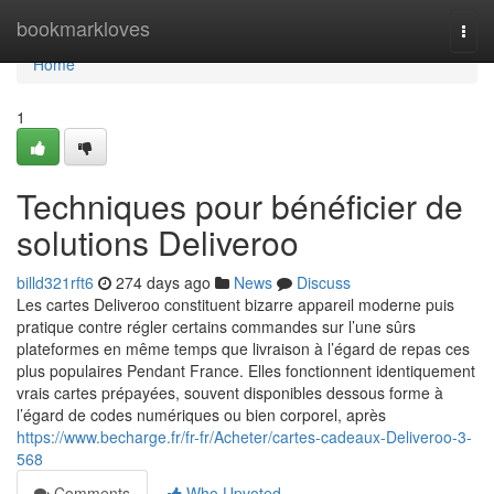
Home
bookmarkloves
Togg
navi
Home
1
Techniques pour bénéficier de
solutions Deliveroo
billd321rft6
274 days ago
News
Discuss
Les cartes Deliveroo constituent bizarre appareil moderne puis
pratique contre régler certains commandes sur l’une sûrs
plateformes en même temps que livraison à l’égard de repas ces
plus populaires Pendant France. Elles fonctionnent identiquement
vrais cartes prépayées, souvent disponibles dessous forme à
l’égard de codes numériques ou bien corporel, après
https://www.becharge.fr/fr-fr/Acheter/cartes-cadeaux-Deliveroo-3-
568
Comments
Who Upvoted