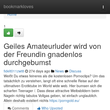
Home
bookmarkloves
Togg
navi
Home
1
Geiles Amateurluder wird von
der Freundin gnadenlos
durchgebumst
fidelt011zwt8
274 days ago
News
Discuss
Weißt Du etwas feineres als die kostenlosen Pornoclips? Um das
tatsächlich zu verstehen, langt oft eine schnelle Reise auf der
ultimativen Erotiktube im World wide web. Hier bumsen sich die
scharfen Teenager /. Dass diese attractive Weibsbildern beim
Nageln richtig tabulos Vollgas geben, ist einfach unglaublich.
Allein deshalb existiert nichts
https://porngold.eu/
Comments
Who Upvoted