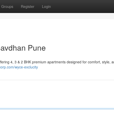
Groups
Register
Login
Bavdhan Pune
fering 4, 3 & 2 BHK premium apartments designed for comfort, style, 
corp.com/wyce-exclucity