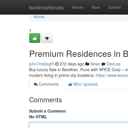
Home
bookmarkloves
Home
New
Submit
Home
1
Premium Residences in 
john7o92egf5
272 days ago
News
Discuss
Buy luxury flats in Bavdhan, Pune with WYCE Corp – of
modern living in prime city locations.
https://www.wyce
Comments
Who Upvoted
Comments
Submit a Comment
No HTML