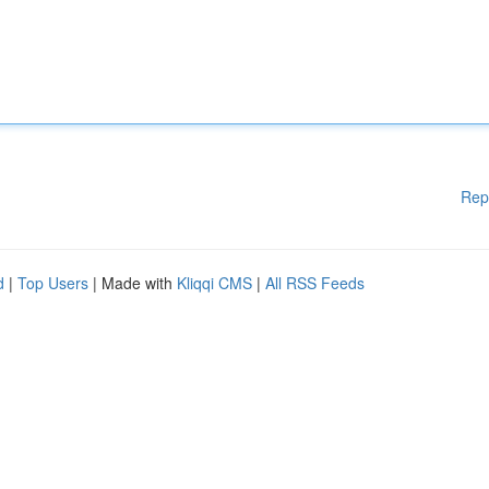
Rep
d
|
Top Users
| Made with
Kliqqi CMS
|
All RSS Feeds