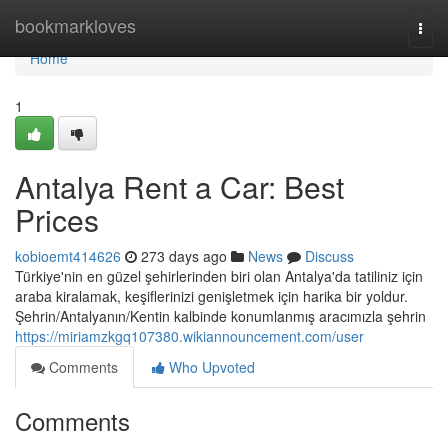
Home
bookmarkloves
Togg
navi
Home
1
Antalya Rent a Car: Best
Prices
kobioemt414626
273 days ago
News
Discuss
Türkiye'nin en güzel şehirlerinden biri olan Antalya'da tatiliniz için
araba kiralamak, keşiflerinizi genişletmek için harika bir yoldur.
Şehrin/Antalyanın/Kentin kalbinde konumlanmış aracımızla şehrin
https://miriamzkgq107380.wikiannouncement.com/user
Comments
Who Upvoted
Comments