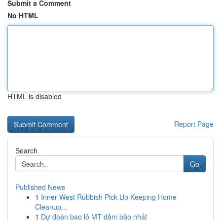
Submit a Comment
No HTML
HTML is disabled
Report Page
Search
Go
Published News
1
Inner West Rubbish Pick Up Keeping Home
Cleanup...
1
Dự đoán bao lô MT đảm bảo nhất