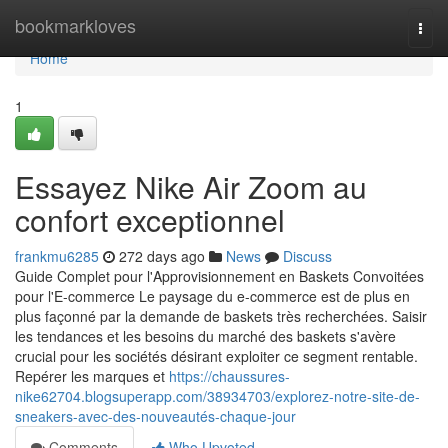
Home
bookmarkloves
Togg
navi
Home
1
Essayez Nike Air Zoom au
confort exceptionnel
frankmu6285
272 days ago
News
Discuss
Guide Complet pour l'Approvisionnement en Baskets Convoitées
pour l'E-commerce Le paysage du e-commerce est de plus en
plus façonné par la demande de baskets très recherchées. Saisir
les tendances et les besoins du marché des baskets s'avère
crucial pour les sociétés désirant exploiter ce segment rentable.
Repérer les marques et
https://chaussures-
nike62704.blogsuperapp.com/38934703/explorez-notre-site-de-
sneakers-avec-des-nouveautés-chaque-jour
Comments
Who Upvoted