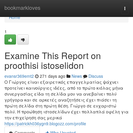
Home
bookmarkloves
Togg
navi
Home
1
Examine This Report on
proothisi istoselidon
evansr369emt2
271 days ago
News
Discuss
Ο Γιώργος είναι εξαιρετικός επαγγελματίας ψάχνει
προτείνει καινούργιες ιδέες, από το πρώτο κιόλας μήνα
συνεργασίας είδα τη σελίδα μου να ανεβαίνει πολύ
γρήγορα και σε αρκετές αναζητήσεις έχει πιάσει τη
πρώτη σελίδα στη πρώτη θέση. Γιώργο σε ευχαριστώ
πολύ. Η προώθηση ιστοσελίδων έχει πολλαπλά οφέλη για
την επιχείρηση σας μερικά
https://patrickh036ygn9.blogozz.com/profile
Comments
Who Upvoted