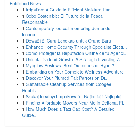
Published News
1
Irrigation: A Guide to Efficient Moisture Use
1
Cebo Sostenible: El Futuro de la Pesca
Responsable
1
Contemporary football mentoring demands
incorpo...
1
Dewa212: Cara Lengkap untuk Orang Baru
1
Enhance Home Security Through Specialist Electr...
1
Cómo Proteger la Reputación Online de tu Agenci...
1
Unlock Dividend Growth: A Strategic Investing A...
1
Myoglow Reviews: Real Outcomes or Hype ?
1
Embarking on Your Complete Wellness Adventure
1
Discover Your Plumed Pal: Parrots on Di...
1
Sustainable Cleanup Services from Coogee
Rubbis...
1
Szukaj idealnych opakowań - Najtaniej i Najlepiej!
1
Finding Affordable Movers Near Me in Deltona, FL
1
How Much Does a Taxi Cab Cost? A Detailed
Guide...