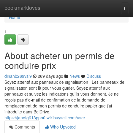
Home
bookmarkloves
Togg
navi
Home
1
About acheter un permis de
conduire prix
dinahb269vsl9
269 days ago
News
Discuss
Soyez attentif aux panneaux de signalisation : Les panneaux de
signalisation sont là pour vous guider. Soyez attentif aux
panneaux et suivez les indications qu’ils vous donnent. Je ne
reçois pas d'e-mail de confirmation de la demande de
remplacement de mon permis de conduire papier que j’ai
introduite dans BelDrive.
https://janetg613ppp0.wikibuysell.com/user
Comments
Who Upvoted