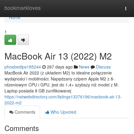
Home
bookmarkloves
Togg
navi
Home
1
MacBook Air 13 (2022) M2
phoebedlps185244
267 days ago
News
Discuss
MacBook Air 2022 (z układem M2) to idealne połączenie
wydajności i mobilności. Napędzany czipem Apple M2 z 8-
rdzeniowym CPU i GPU, jest do 1,4× szybszy niż model z M.
Laptop posiada 8 GB zunifikowanej
https://netwebdirectory.com/listings13376196/macbook-air-13-
2022-m2
Comments
Who Upvoted
Comments