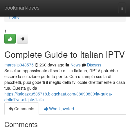
Home
bookmarkloves
Togg
navi
Home
1
Complete Guide to Italian IPTV
marcsilp048575
266 days ago
News
Discuss
Se sei un appassionato di serie e film italiano, l'IPTV potrebbe
essere la soluzione perfetta per te. Con un'ampia scelta di
pacchetti, puoi goderti il meglio della tv locale direttamente a casa
tua. Questa guida
https://kaleazxu535718.blogchaat.com/38099839/la-guida-
definitive-all-iptv-italia
Comments
Who Upvoted
Comments