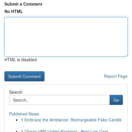
Submit a Comment
No HTML
HTML is disabled
Report Page
Search
Go
Published News
1
Embrace the Ambiance: Rechargeable Fake Candle
...
1
Cheap VPN United Kingdom : Best Low-Cost ...