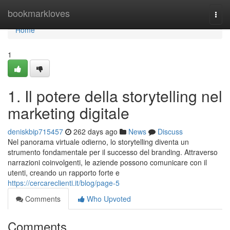
Home
bookmarkloves
Togg
navi
Home
1
1. Il potere della storytelling nel
marketing digitale
deniskbip715457
262 days ago
News
Discuss
Nel panorama virtuale odierno, lo storytelling diventa un
strumento fondamentale per il successo del branding. Attraverso
narrazioni coinvolgenti, le aziende possono comunicare con il
utenti, creando un rapporto forte e
https://cercareclienti.it/blog/page-5
Comments
Who Upvoted
Comments