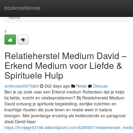
Home
bookmarkloves
Home
1
Relatieherstel Medium David –
Erkend Medium voor Liefde &
Spirituele Hulp
ambrosez097fqb9
262 days ago
News
Discuss
Ben je op zoek naar een Erkend medium Rotterdam dat je helpt
bij liefde, inzicht en relatieproblemen? Bij Relatieherstel Medium
David ontvang je spirituele begeleiding, eerlijke inzichten en
krachtige rituelen die jouw leven en relatie weer in balans
brengen. Met jarenlange ervaring als helderziende en paragnost
staat David klaar
https://finnjwgr53196.wikimidpoint.com/6295907/relatieherstel_me