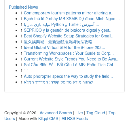
Published News
1
Contemporary tourism patterns mirror altering a...
1
Bạch thủ lô 2 nháy MB XSMB Dự đoán Minh Ngọc ...
1
تولید بازی مار با Python و Turtle : آموزش ...
1
SEPRICO y la gestión de bitácora digital y gest...
1
Best Shopify Website Setup Strategies for Small...
1
贏久娛樂城：最新遊戲推薦與玩法攻略
1
Ideal Global Virtual SIM for the iPhone 202...
1
Transforming Workspaces : Your Guide to Corp...
1
Current Website Style Trends You Need to Be Awa...
1
Soi Cầu Biên Số · Bắt Cầu Lô MB: Phân Tích Chi...
1
```
1
Auto phoropter specs the way to study the field...
1
שחזור מידע מדיסק קשיח: המדריך המלא
Copyright © 2026 |
Advanced Search
|
Live
|
Tag Cloud
|
Top
Users
| Made with
Kliqqi CMS
|
All RSS Feeds