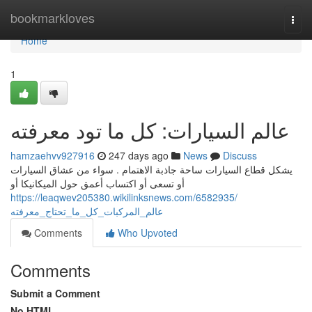
Home
bookmarkloves
Togg
navi
Home
1
عالم السيارات: كل ما تود معرفته
hamzaehvv927916
247 days ago
News
Discuss
يشكل قطاع السيارات ساحة جاذبة الاهتمام . سواء من عشاق السيارات
أو تسعى أو اكتساب أعمق حول الميكانيكا أو
https://leaqwev205380.wikilinksnews.com/6582935/
عالم_المركبات_كل_ما_تحتاج_معرفته
Comments
Who Upvoted
Comments
Submit a Comment
No HTML