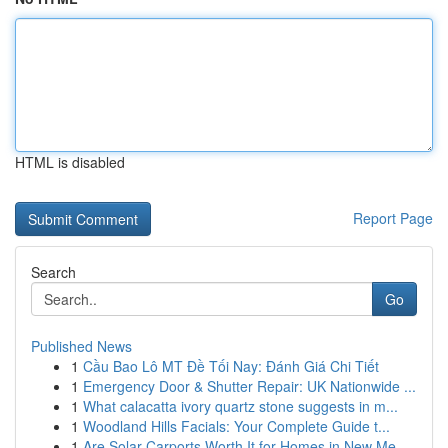
HTML is disabled
Report Page
Search
Go
Published News
1
Cầu Bao Lô MT Đề Tối Nay: Đánh Giá Chi Tiết
1
Emergency Door & Shutter Repair: UK Nationwide ...
1
What calacatta ivory quartz stone suggests in m...
1
Woodland Hills Facials: Your Complete Guide t...
1
Are Solar Carports Worth It for Homes in New Me...