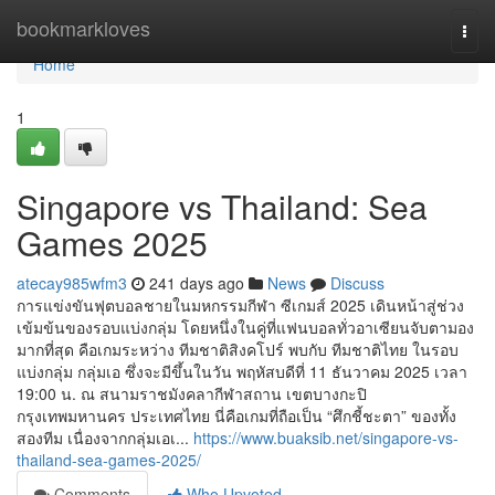
Home
bookmarkloves
Togg
navi
Home
1
Singapore vs Thailand: Sea
Games 2025
atecay985wfm3
241 days ago
News
Discuss
การแข่งขันฟุตบอลชายในมหกรรมกีฬา ซีเกมส์ 2025 เดินหน้าสู่ช่วง
เข้มข้นของรอบแบ่งกลุ่ม โดยหนึ่งในคู่ที่แฟนบอลทั่วอาเซียนจับตามอง
มากที่สุด คือเกมระหว่าง ทีมชาติสิงคโปร์ พบกับ ทีมชาติไทย ในรอบ
แบ่งกลุ่ม กลุ่มเอ ซึ่งจะมีขึ้นในวัน พฤหัสบดีที่ 11 ธันวาคม 2025 เวลา
19:00 น. ณ สนามราชมังคลากีฬาสถาน เขตบางกะปิ
กรุงเทพมหานคร ประเทศไทย นี่คือเกมที่ถือเป็น “ศึกชี้ชะตา” ของทั้ง
สองทีม เนื่องจากกลุ่มเอเ...
https://www.buaksib.net/singapore-vs-
thailand-sea-games-2025/
Comments
Who Upvoted