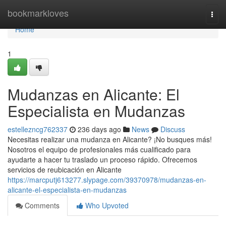
Home
bookmarkloves
Togg
navi
Home
1
Mudanzas en Alicante: El
Especialista en Mudanzas
estellezncg762337
236 days ago
News
Discuss
Necesitas realizar una mudanza en Alicante? ¡No busques más!
Nosotros el equipo de profesionales más cualificado para
ayudarte a hacer tu traslado un proceso rápido. Ofrecemos
servicios de reubicación en Alicante
https://marcputj613277.slypage.com/39370978/mudanzas-en-
alicante-el-especialista-en-mudanzas
Comments
Who Upvoted