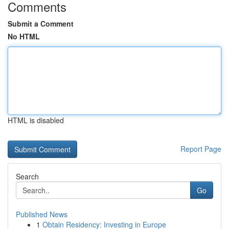
Comments
Submit a Comment
No HTML
HTML is disabled
Report Page
Search
Go
Published News
1
Obtain Residency: Investing in Europe