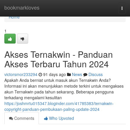
Home
bookmarkloves
Togg
navi
Home
1
Akses Ternakwin - Panduan
Akses Terbaru Tahun 2024
victorsmor233294
91 days ago
News
Discuss
Apakah Anda berniat untuk masuk akun Ternakwin Anda?
Informasi ini akan menunjukkan metode terkini untuk mengakses
akun Ternakwin pada tahun sekarang. Beberapa pengguna
terkadang mengalami kesulitan
https://joshmrtu015347.bloginder.com/41785383/ternakwin-
copyright-panduan-pembukaan-paling-update-2024
Comments
Who Upvoted