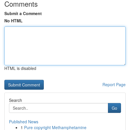
Comments
Submit a Comment
No HTML
HTML is disabled
Report Page
Search
Go
Published News
1
Pure copyright Methamphetamine