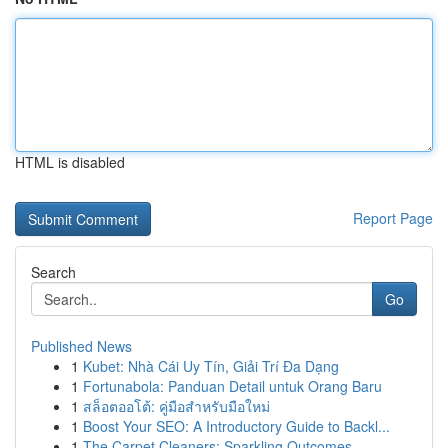
HTML is disabled
Report Page
Search
Go
Published News
1
Kubet: Nhà Cái Uy Tín, Giải Trí Đa Dạng
1
Fortunabola: Panduan Detail untuk Orang Baru
1
สล็อตออโต้: คู่มือสำหรับมือใหม่
1
Boost Your SEO: A Introductory Guide to Backl...
1
The Carpet Cleaners: Sparkling Outcomes