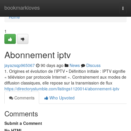
Home
bookmarkloves
Togg
navi
Home
1
Abonnement iptv
jayazsqp965067
90 days ago
News
Discuss
1. Origines et évolution de l’IPTV • Définition initiale : IPTV signifie
« télévision par protocole Internet ». Contrairement aux modes de
diffusion classiques, elle repose sur la transmission de flux
https://directorystumble.com/listings1120014/abonnement-iptv
Comments
Who Upvoted
Comments
Submit a Comment
No HTML