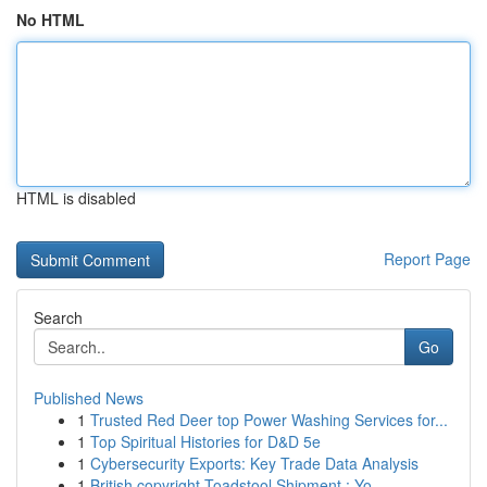
No HTML
HTML is disabled
Report Page
Search
Go
Published News
1
Trusted Red Deer top Power Washing Services for...
1
Top Spiritual Histories for D&D 5e
1
Cybersecurity Exports: Key Trade Data Analysis
1
British copyright Toadstool Shipment : Yo...