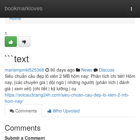
Home
bookmarkloves
Togg
navi
Home
1
```text
mariampmki525368
90 days ago
News
Discuss
Siêu chuẩn cầu đẹp lô xiên 2 MB hôm nay: Phân tích chi tiết! Hôm
nay, {các chuyên gia | đội ngũ | những người) {phân tích | đánh
giá | xem xét) {chi tiết | kỹ lưỡng | cụ
https://soicau3cang24h.com/sieu-chuan-cau-dep-lo-xien-2-mb-
hom-nay/
Comments
Who Upvoted
Comments
Submit a Comment