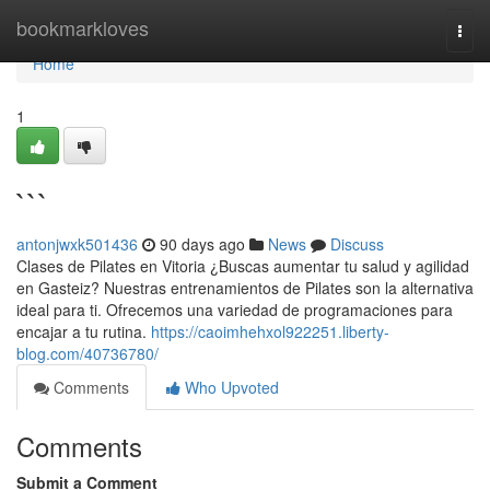
Home
bookmarkloves
Togg
navi
Home
1
```
antonjwxk501436
90 days ago
News
Discuss
Clases de Pilates en Vitoria ¿Buscas aumentar tu salud y agilidad
en Gasteiz? Nuestras entrenamientos de Pilates son la alternativa
ideal para ti. Ofrecemos una variedad de programaciones para
encajar a tu rutina.
https://caoimhehxol922251.liberty-
blog.com/40736780/
Comments
Who Upvoted
Comments
Submit a Comment