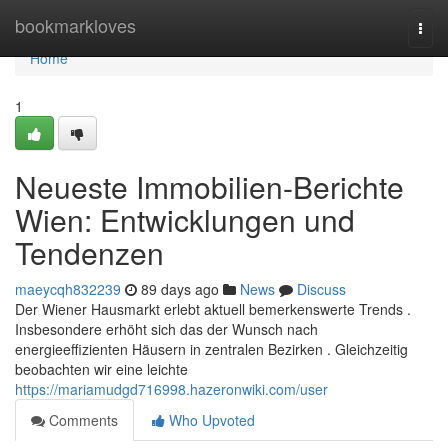
Home
bookmarkloves
Togg
navi
Home
1
Neueste Immobilien-Berichte
Wien: Entwicklungen und
Tendenzen
maeycqh832239
89 days ago
News
Discuss
Der Wiener Hausmarkt erlebt aktuell bemerkenswerte Trends .
Insbesondere erhöht sich das der Wunsch nach
energieeffizienten Häusern in zentralen Bezirken . Gleichzeitig
beobachten wir eine leichte
https://mariamudgd716998.hazeronwiki.com/user
Comments
Who Upvoted