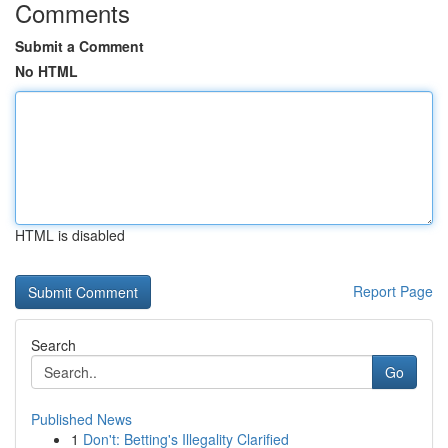
Comments
Submit a Comment
No HTML
HTML is disabled
Report Page
Search
Go
Published News
1
Don't: Betting's Illegality Clarified