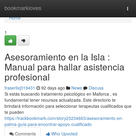
Home
bookmarkloves
Togg
navi
Home
1
Asesoramiento en la Isla :
Manual para hallar asistencia
profesional
fraserlixj319431
92 days ago
News
Discuss
Si estás buscando tratamiento psicológico en Mallorca , es
fundamental tener recursos actualizada. Este directorio te
brindará información para seleccionar terapeutas cualificados que
te pueden
https://trackbookmark.com/story23234663/asesoramiento-en-
palma-guía-para-encontrar-apoyo-cualificado
Comments
Who Upvoted