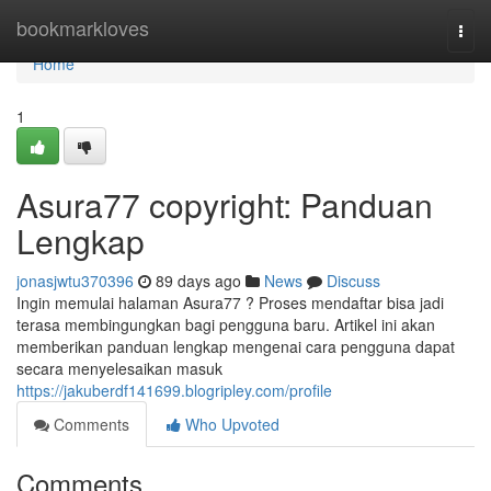
Home
bookmarkloves
Togg
navi
Home
1
Asura77 copyright: Panduan
Lengkap
jonasjwtu370396
89 days ago
News
Discuss
Ingin memulai halaman Asura77 ? Proses mendaftar bisa jadi
terasa membingungkan bagi pengguna baru. Artikel ini akan
memberikan panduan lengkap mengenai cara pengguna dapat
secara menyelesaikan masuk
https://jakuberdf141699.blogripley.com/profile
Comments
Who Upvoted
Comments