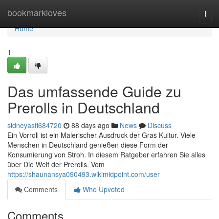
Home
bookmarkloves
Togg
navi
Home
1
Das umfassende Guide zu
Prerolls in Deutschland
sidneyasfi684720
88 days ago
News
Discuss
Ein Vorroll ist ein Malerischer Ausdruck der Gras Kultur. Viele
Menschen in Deutschland genießen diese Form der
Konsumierung von Stroh. In diesem Ratgeber erfahren Sie alles
über Die Welt der Prerolls. Vom
https://shaunansya090493.wikimidpoint.com/user
Comments
Who Upvoted
Comments