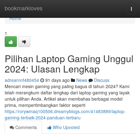
Home
bookmarkloves
Togg
navi
Home
1
Pilihan Laptop Gaming Unggul
2024: Ulasan Lengkap
adrearnnf480454
91 days ago
News
Discuss
Mencari mesin gaming yang paling bagus di tahun 2024? Kami
telah merangkum daftar lengkap dari laptop gaming yang layak
untuk pilihan Anda. Artikel akan membahas berbagai model
prima, mempertimbangkan faktor seperti
https://rorywmaq100506.dreamyblogs.com/41483889/laptop-
gaming-terbaik-2024-panduan-terbaru
Comments
Who Upvoted