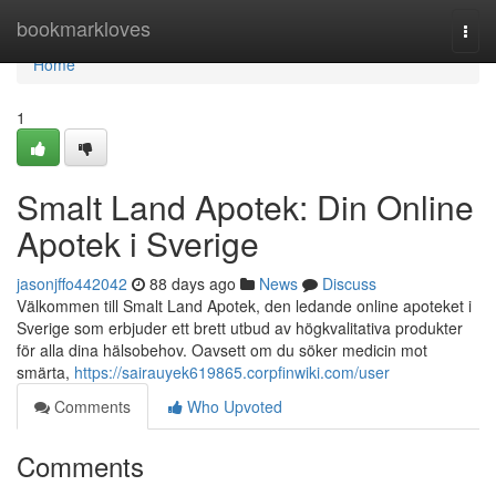
Home
bookmarkloves
Togg
navi
Home
1
Smalt Land Apotek: Din Online
Apotek i Sverige
jasonjffo442042
88 days ago
News
Discuss
Välkommen till Smalt Land Apotek, den ledande online apoteket i
Sverige som erbjuder ett brett utbud av högkvalitativa produkter
för alla dina hälsobehov. Oavsett om du söker medicin mot
smärta,
https://sairauyek619865.corpfinwiki.com/user
Comments
Who Upvoted
Comments