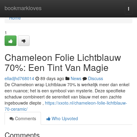
Home
bookmarkloves
Togg
navi
Home
1
Chameleon Folie Lichtblauw
70%: Een Tint Van Magie
elladjhd768014
89 days ago
News
Discuss
De Chameleon wrap Lichtblauw 70% is werkelijk meer dan enkel
een nuance; het is een symbool van mysterie. Deze specifieke
schaduw combineert de sereniteit van blauw met een zachte
ingebouwde diepte ,
https://xxoto.nl/chameleon-folie-lichtblauw-
70-ceramic/
Comments
Who Upvoted
Comments