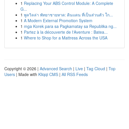
1
Replacing Your ABS Control Module: A Complete
G...
1
พูลวิลล่า พัทยาชายหาด: ดินแดน ที่เป็นส่วนตัว ใก...
1
A Modern External Promotion System
1
mga Korek para sa Pagkamatay sa Republika ng...
1
Partez à la découverte de l'Aventure : Batea...
1
Where to Shop for a Mattress Across the USA
Copyright © 2026 |
Advanced Search
|
Live
|
Tag Cloud
|
Top
Users
| Made with
Kliqqi CMS
|
All RSS Feeds