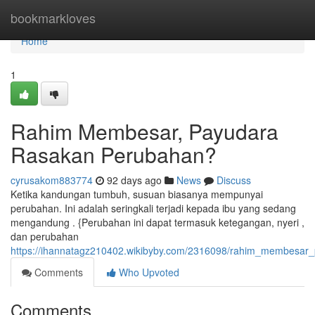
Home
bookmarkloves
Home
1
Rahim Membesar, Payudara
Rasakan Perubahan?
cyrusakom883774
92 days ago
News
Discuss
Ketika kandungan tumbuh, susuan biasanya mempunyai
perubahan. Ini adalah seringkali terjadi kepada ibu yang sedang
mengandung . {Perubahan ini dapat termasuk ketegangan, nyeri ,
dan perubahan
https://ihannatagz210402.wikibyby.com/2316098/rahim_membesa
Comments
Who Upvoted
Comments