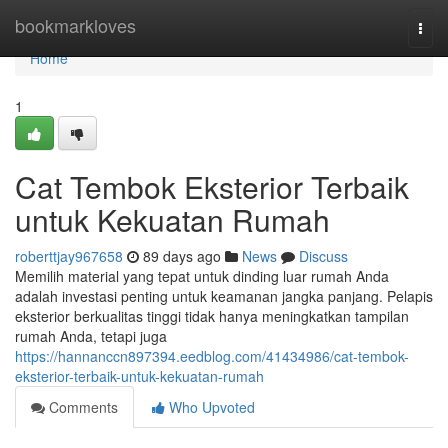
Home
bookmarkloves
Togg
navi
Home
1
Cat Tembok Eksterior Terbaik
untuk Kekuatan Rumah
roberttjay967658
89 days ago
News
Discuss
Memilih material yang tepat untuk dinding luar rumah Anda
adalah investasi penting untuk keamanan jangka panjang. Pelapis
eksterior berkualitas tinggi tidak hanya meningkatkan tampilan
rumah Anda, tetapi juga
https://hannanccn897394.eedblog.com/41434986/cat-tembok-
eksterior-terbaik-untuk-kekuatan-rumah
Comments
Who Upvoted