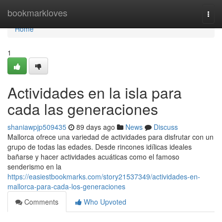
Home
bookmarkloves
Togg
navi
Home
1
Actividades en la isla para
cada las generaciones
shaniawpjp509435
89 days ago
News
Discuss
Mallorca ofrece una variedad de actividades para disfrutar con un
grupo de todas las edades. Desde rincones idílicas ideales
bañarse y hacer actividades acuáticas como el famoso
senderismo en la
https://easiestbookmarks.com/story21537349/actividades-en-
mallorca-para-cada-los-generaciones
Comments
Who Upvoted