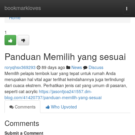
Home
bookmarkloves
Togg
navi
Home
1
Panduan Memilih yang sesuai
roryqhsv369293
89 days ago
News
Discuss
Memilih pelapis tembok luar yang tepat untuk rumah Anda
merupakan hal vital agar terlihat keindahannya juga terlindungi
dari cuaca ekstrem. Perhatikan jenis cat yang umum di pasaran,
seperti cat acrylic
https://jasontjoa241557.dm-
blog.com/41420737/panduan-memilih-yang-sesuai
Comments
Who Upvoted
Comments
Submit a Comment