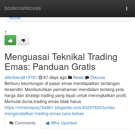
Home
bookmarkloves
Togg
navi
Home
1
Menguasai Teknikal Trading
Emas: Panduan Gratis
allenbacq819781
87 days ago
News
Discuss
Berburu keuntungan di pasar emas mendapatkan tantangan
tersendiri. Membutuhkan pemahaman mendalam tentang pola
harga dan strategi trading yang tepat untuk meningkatkan profit.
Memulai dunia trading emas tidak harus
https://miriamspvq794861.blogsvila.com/40297825/tuntas-
mengendalikan-trading-emas-cara-bebas
Comments
Who Upvoted