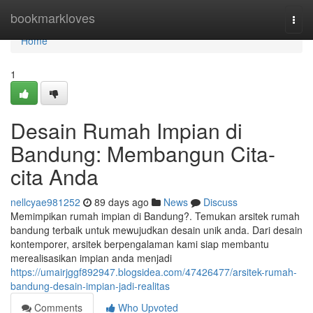
Home
bookmarkloves
Togg
navi
Home
1
Desain Rumah Impian di
Bandung: Membangun Cita-
cita Anda
nellcyae981252
89 days ago
News
Discuss
Memimpikan rumah impian di Bandung?. Temukan arsitek rumah
bandung terbaik untuk mewujudkan desain unik anda. Dari desain
kontemporer, arsitek berpengalaman kami siap membantu
merealisasikan impian anda menjadi
https://umairjggf892947.blogsidea.com/47426477/arsitek-rumah-
bandung-desain-impian-jadi-realitas
Comments
Who Upvoted