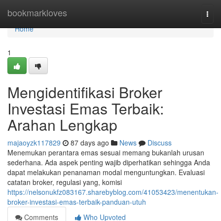
Home
bookmarkloves
Togg
navi
Home
1
Mengidentifikasi Broker
Investasi Emas Terbaik:
Arahan Lengkap
majaoyzk117829
87 days ago
News
Discuss
Menemukan perantara emas sesuai memang bukanlah urusan
sederhana. Ada aspek penting wajib diperhatikan sehingga Anda
dapat melakukan penanaman modal menguntungkan. Evaluasi
catatan broker, regulasi yang, komisi
https://nelsonukfz083167.sharebyblog.com/41053423/menentukan-
broker-investasi-emas-terbaik-panduan-utuh
Comments
Who Upvoted