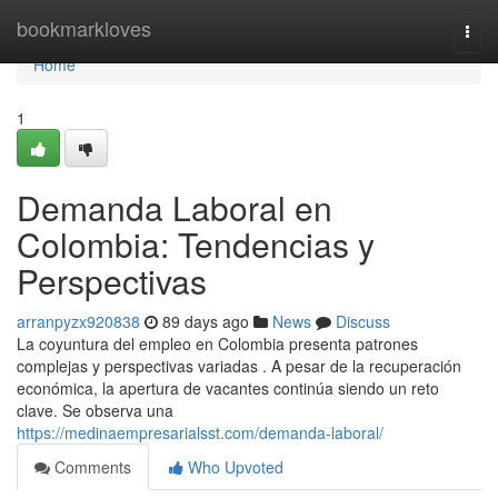
Home
bookmarkloves
Togg
navi
Home
1
Demanda Laboral en
Colombia: Tendencias y
Perspectivas
arranpyzx920838
89 days ago
News
Discuss
La coyuntura del empleo en Colombia presenta patrones
complejas y perspectivas variadas . A pesar de la recuperación
económica, la apertura de vacantes continúa siendo un reto
clave. Se observa una
https://medinaempresarialsst.com/demanda-laboral/
Comments
Who Upvoted