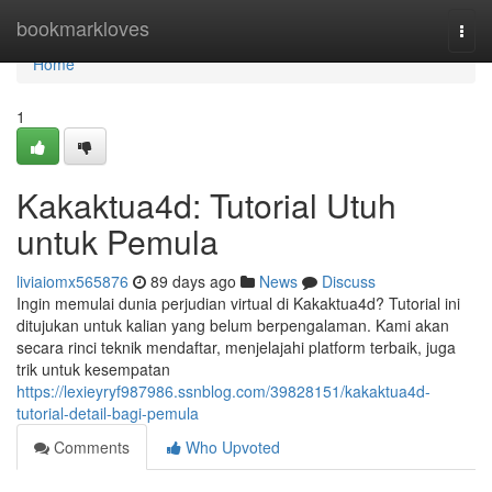
Home
bookmarkloves
Togg
navi
Home
1
Kakaktua4d: Tutorial Utuh
untuk Pemula
liviaiomx565876
89 days ago
News
Discuss
Ingin memulai dunia perjudian virtual di Kakaktua4d? Tutorial ini
ditujukan untuk kalian yang belum berpengalaman. Kami akan
secara rinci teknik mendaftar, menjelajahi platform terbaik, juga
trik untuk kesempatan
https://lexieyryf987986.ssnblog.com/39828151/kakaktua4d-
tutorial-detail-bagi-pemula
Comments
Who Upvoted