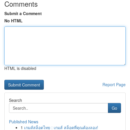
Comments
Submit a Comment
No HTML
HTML is disabled
Report Page
Search
Go
Published News
1
เกมส์สล็อตไทย : เกมส์ สล็อตที่คุณต้องลอง!