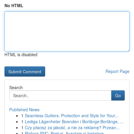
No HTML
HTML is disabled
Report Page
Search
Go
Published News
1
Seamless Gutters: Protection and Style for Your...
1
Lediga Lägenheter Boenden i Borlänge:Borlänge, ...
1
Czy płacisz za jakość, a nie za reklamę? Przean...
1
Plafons PVC: Prețuri, Avantaje și Instalare