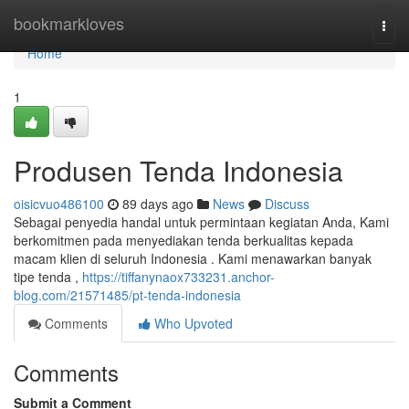
Home
bookmarkloves
Togg
navi
Home
1
Produsen Tenda Indonesia
oisicvuo486100
89 days ago
News
Discuss
Sebagai penyedia handal untuk permintaan kegiatan Anda, Kami
berkomitmen pada menyediakan tenda berkualitas kepada
macam klien di seluruh Indonesia . Kami menawarkan banyak
tipe tenda ,
https://tiffanynaox733231.anchor-
blog.com/21571485/pt-tenda-indonesia
Comments
Who Upvoted
Comments
Submit a Comment